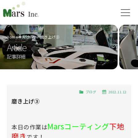
Home
Archive
磨き上げ➂
Article
記事詳細
ブログ
2022.11.12
磨き上げ➂
Marsコーティング
下地
本日の作業は
磨き
です！