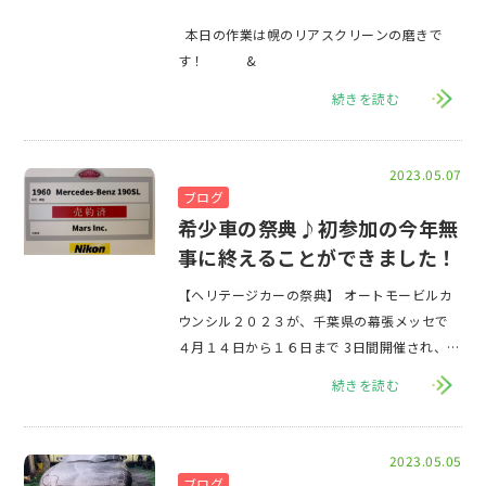
本日の作業は幌のリアスクリーンの磨きで
す！ &
続きを読む
2023.05.07
ブログ
希少車の祭典♪初参加の今年無
事に終えることができました！
【ヘリテージカーの祭典】 オートモービルカ
ウンシル２０２３が、千葉県の幕張メッセで
４月１４日から１６日まで 3日間開催され、会
場には160台を超えるお宝なクルマ
続きを読む
2023.05.05
ブログ