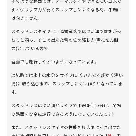
そのような路面では、ノーマルタイヤの溝と硬いゴムで
すとグリップ力が弱くスリップしやすくなる為、冬場に
は向きません。
スタッドレスタイヤは、降雪道路では深い溝で雪をがっ
ちりと噛み、そこで出来た雪の柱を駆動力(雪柱せん断
力)としているので
雪面でも走行しやすいようになっています。
凍結路では氷上の水分をサイプ(たくさんある細かく浅い
溝)に取り込む事で、スリップしにくい作りとなっていま
す。
スタッドレスは深い溝とサイプで用途を使い分け、冬場
の路面を安全に走行できるようになっているんです!!
また、スタッドレスタイヤの性能を最大限に引き出すた
めに急加速や急ブレーキ、急ハンドルといった「
急
」の