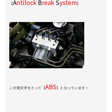
A
ntilock
B
reak
S
ystem
【
】
ABS
この頭文字をとって【
】となっています！