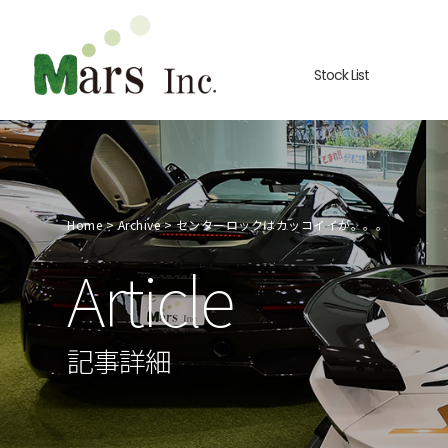
Stock List
Home
Archive
センターロックはカッコイイが。。。
Article
記事詳細