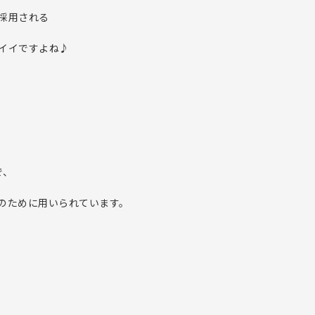
採用される
イイですよね♪
で、
のために用いられています。