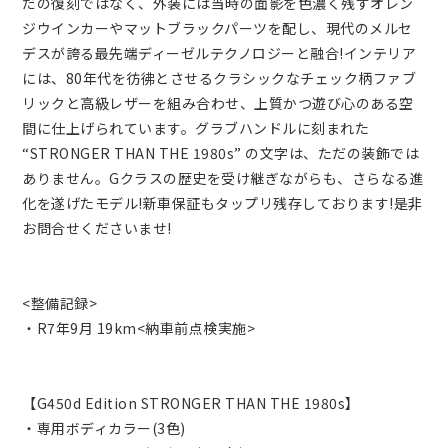
だの復刻ではなく、外装には当時の面影を色濃く残すオレン
ジウインカーやマットブラックパーツを配し、現代のメルセ
デスが誇る最先端ディーゼルテクノロジーと融合!インテリア
には、80年代を彷彿とさせるクラシックなチェック柄ファブ
リックと高級レザーを組み合わせ、上質かつ遊び心のある空
間に仕上げられています。グラブハンドルに刻まれた
“STRONGER THAN THE 1980s” の文字は、ただの装飾では
ありません。Gクラスの歴史を受け継ぎながらも、さらなる進
化を遂げたモデル!新車保証もタップリ残存しております!是非
お問合せくださいませ!
<整備記録>
・R7年9月 19km<納車前点検実施>
【G450d Edition STRONGER THAN THE 1980s】
・専用ボディカラー(3色)