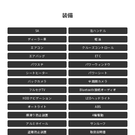
装備
SA
左ハンドル
ディーラー車
軽油
エアコン
クルーズコントロール
エアバッグ
ETC
パワステ
パワーウィンドウ
シートヒーター
パワーシート
バックカメラ
全周囲カメラ
フルセグTV
Bluetooth接続オーディオ
HDDナビゲーション
LEDヘッドライト
オートライト
ABS
横滑り防止装置
4輪駆動
アルミホイール
サンルーフ
盗難防止装置
取扱説明書