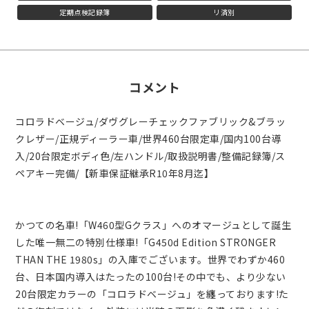
定期点検記録簿
リ済別
コメント
コロラドベージュ/ダヴグレーチェックファブリック&ブラッ
クレザー/正規ディーラー車/世界460台限定車/国内100台導
入/20台限定ボディ色/左ハンドル/取扱説明書/整備記録簿/ス
ペアキー完備/【新車保証継承R10年8月迄】
かつての名車!「W460型Gクラス」へのオマージュとして誕生
した唯一無二の特別仕様車!「G450d Edition STRONGER
THAN THE 1980s」の入庫でございます。世界でわずか460
台、日本国内導入はたったの100台!その中でも、より少ない
20台限定カラーの「コロラドベージュ」を纏っております!た