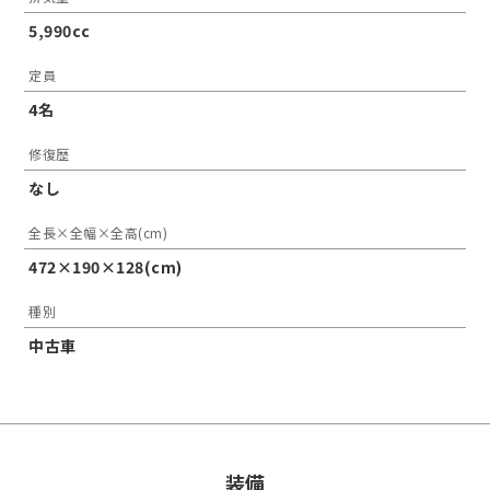
5,990cc
定員
4名
修復歴
なし
全長×全幅×全高(cm)
472×190×128(cm)
種別
中古車
装備