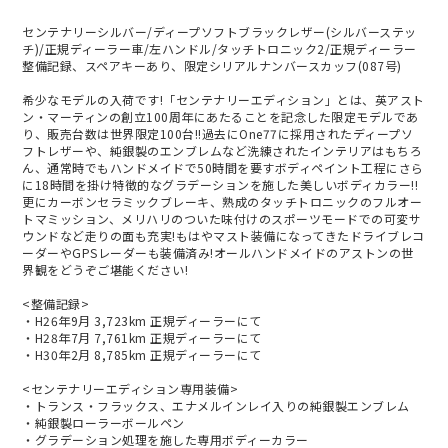
センテナリーシルバー/ディープソフトブラックレザー(シルバーステッ
チ)/正規ディーラー車/左ハンドル/タッチトロニック2/正規ディーラー
整備記録、スペアキーあり、限定シリアルナンバースカッフ(087号)
希少なモデルの入荷です!「センテナリーエディション」とは、英アスト
ン・マーティンの創立100周年にあたることを記念した限定モデルであ
り、販売台数は世界限定100台!!過去にOne77に採用されたディープソ
フトレザーや、純銀製のエンブレムなど洗練されたインテリアはもちろ
ん、通常時でもハンドメイドで50時間を要すボディペイント工程にさら
に18時間を掛け特徴的なグラデーションを施した美しいボディカラー!!
更にカーボンセラミックブレーキ、熟成のタッチトロニックのフルオー
トマミッション、メリハリのついた味付けのスポーツモードでの可変サ
ウンドなど走りの面も充実!もはやマスト装備になってきたドライブレコ
ーダーやGPSレーダーも装備済み!オールハンドメイドのアストンの世
界観をどうぞご堪能ください!
<整備記録>
・H26年9月 3,723km 正規ディーラーにて
・H28年7月 7,761km 正規ディーラーにて
・H30年2月 8,785km 正規ディーラーにて
<センテナリーエディション専用装備>
・トランス・フラックス、エナメルインレイ入りの純銀製エンブレム
・純銀製ローラーボールペン
・グラデーション処理を施した専用ボディーカラー