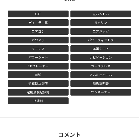
CAT
左ハンドル
ディーラー車
ガソリン
エアコン
エアバッグ
パワステ
パワーウィンドウ
キーレス
本革シート
パワーシート
ナビゲーション
CDプレーヤー
カーステレオ
ABS
アルミホイール
盗難防止装置
取扱説明書
定期点検記録簿
ワンオーナー
リ済別
コメント