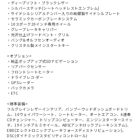
・ディープソフト・ブラックレザー
・シルバーステッチ(シートヘッドレストエンブレム)
・サイドシルシリアルナンバー入りの純銀製サイドシルプレート
・セラミックカーボンブレーキシステム
・10スポーク20インチ専用ホイール
・グレーブレーキキャリパー
・光沢仕上げフードベント・グリル
・バング&オルフセンオーディオ
・クリスタル製メインスタートキー
<オプション>
・純正ポップアップ式SDナビゲーション
・リアパークセンサー
・フロントシートヒーター
・ドライブレコ-ダー
・GPSレーダー
・バックカメラ
・ETC
<標準装備>
フルグレインレザーインテリア、バンブーウッドダッシュボードトリ
ム、10ウェイパワーシート、シートヒーター、オートエアコン、6連奏
CDチェンジャー、トリップコンピューター、エンジンスタータースイッ
チ、19インチアルミホイール、ABS(アンチロックブレーキシステム)、
EBD(エレクトロニックブレーキフォースディストリビューション)、
DSC(ダイナミックスタビリティコントロール)